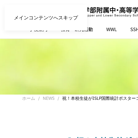
メインコンテンツへスキップ
学校案内
教育・研究活動
WWL
SS
ホーム
NEWS
祝！本校生徒がISLP国際統計ポスタ